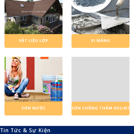
VẬT LIỆU LỢP
XI MĂNG
SƠN NƯỚC
SƠN CHỐNG THẤM KOLINT
Tin Tức & Sự Kiện