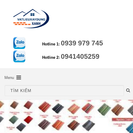
0939 979 745
Hotline 1:
0941405259
Hotline 2:
Menu
TRANG CHỦ
GIỚI THIỆU
SẢN PHẨM
HƯỚNG DẪN KỸ THUẬT