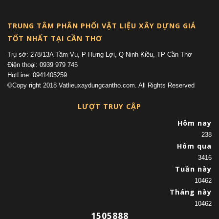
TRUNG TÂM PHÂN PHỐI VẬT LIỆU XÂY DỰNG GIÁ
TỐT NHẤT TẠI CẦN THƠ
Trụ sở: 278/13A Tầm Vu, P Hưng Lợi, Q Ninh Kiều, TP Cần Thơ
Điện thoại: 0939 979 745
HotLine: 0941405259
©Copy right 2018 Vatlieuxaydungcantho.com. All Rights Reserved
LƯỢT TRUY CẬP
Hôm nay
238
Hôm qua
3416
Tuần này
10462
Tháng này
10462
1505888