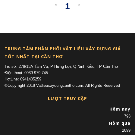
1
«
»
(current)
TRUNG TÂM PHÂN PHỐI VẬT LIỆU XÂY DỰNG GIÁ
TỐT NHẤT TẠI CẦN THƠ
Trụ sở: 278/13A Tầm Vu, P Hưng Lợi, Q Ninh Kiều, TP Cần Thơ
Điện thoại: 0939 979 745
HotLine: 0941405259
©Copy right 2018 Vatlieuxaydungcantho.com. All Rights Reserved
LƯỢT TRUY CẬP
Hôm nay
793
Hôm qua
2899