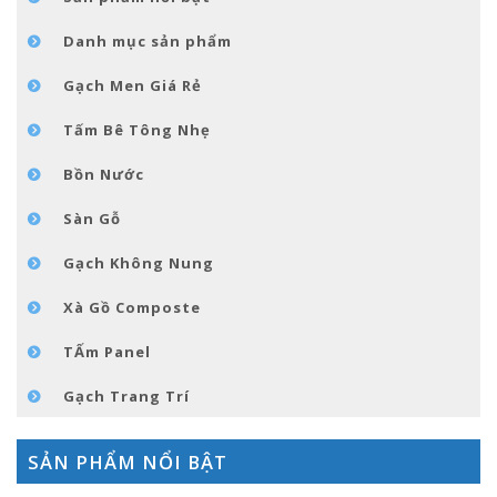
GÓC NHỎ NỘI THÁT
Danh mục sản phẩm
LIÊN HỆ
Gạch Men Giá Rẻ
Tấm Bê Tông Nhẹ
Bồn Nước
Sàn Gỗ
Gạch Không Nung
Xà Gồ Composte
TẤm Panel
Gạch Trang Trí
SẢN PHẨM NỔI BẬT