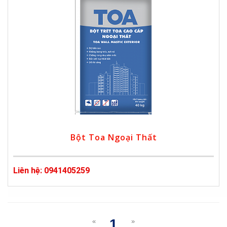
Bột Toa Ngoại Thất
Liên hệ: 0941405259
1
«
»