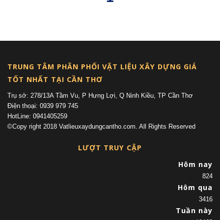
(current)
TRUNG TÂM PHÂN PHỐI VẬT LIỆU XÂY DỰNG GIÁ
TỐT NHẤT TẠI CẦN THƠ
Trụ sở: 278/13A Tầm Vu, P Hưng Lợi, Q Ninh Kiều, TP Cần Thơ
Điện thoại: 0939 979 745
HotLine: 0941405259
©Copy right 2018 Vatlieuxaydungcantho.com. All Rights Reserved
LƯỢT TRUY CẬP
Hôm nay
824
Hôm qua
3416
Tuần này