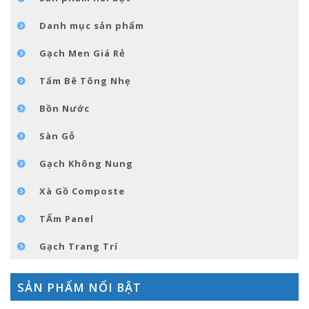
GÓC NHỎ NỘI THÁT
Danh mục sản phẩm
LIÊN HỆ
Gạch Men Giá Rẻ
Tấm Bê Tông Nhẹ
Bồn Nước
Sàn Gỗ
Gạch Không Nung
Xà Gồ Composte
TẤm Panel
Gạch Trang Trí
SẢN PHẨM NỔI BẬT