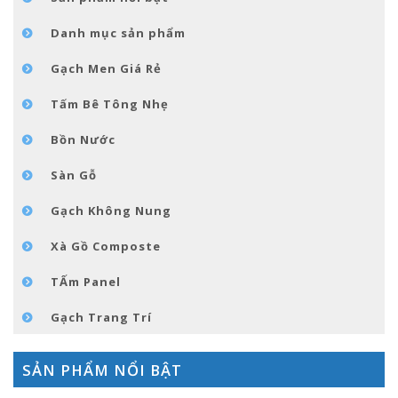
GÓC NHỎ NỘI THÁT
Danh mục sản phẩm
LIÊN HỆ
Gạch Men Giá Rẻ
Tấm Bê Tông Nhẹ
Bồn Nước
Sàn Gỗ
Gạch Không Nung
Xà Gồ Composte
TẤm Panel
Gạch Trang Trí
SẢN PHẨM NỔI BẬT