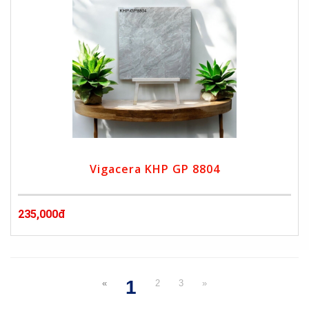
Vigacera KHP GP 8804
235,000đ
1
«
2
3
»