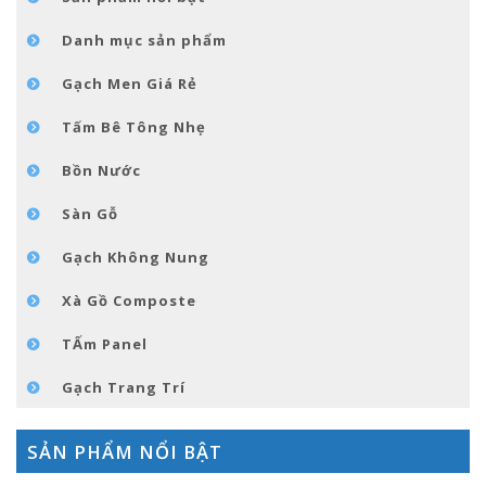
GÓC NHỎ NỘI THÁT
Danh mục sản phẩm
LIÊN HỆ
Gạch Men Giá Rẻ
Tấm Bê Tông Nhẹ
Bồn Nước
Sàn Gỗ
Gạch Không Nung
Xà Gồ Composte
TẤm Panel
Gạch Trang Trí
SẢN PHẨM NỔI BẬT