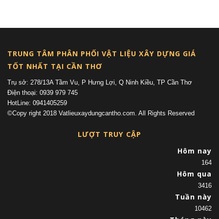
(current)
TRUNG TÂM PHÂN PHỐI VẬT LIỆU XÂY DỰNG GIÁ
TỐT NHẤT TẠI CẦN THƠ
Trụ sở: 278/13A Tầm Vu, P Hưng Lợi, Q Ninh Kiều, TP Cần Thơ
Điện thoại: 0939 979 745
HotLine: 0941405259
©Copy right 2018 Vatlieuxaydungcantho.com. All Rights Reserved
LƯỢT TRUY CẬP
Hôm nay
164
Hôm qua
3416
Tuần này
10462