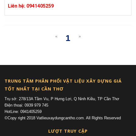
Liên hệ: 0941405259
1
«
»
(current)
TRUNG TÂM PHÂN PHỐI VẬT LIỆU XÂY DỰNG GIÁ
TỐT NHẤT TẠI CẦN THƠ
Trụ sở: 278/13A Tầm Vu, P Hưng Lợi, Q Ninh Kiều, TP Cần Thơ
Điện thoại: 0939 979 745
HotLine: 0941405259
©Copy right 2018 Vatlieuxaydungcantho.com. All Rights Reserved
LƯỢT TRUY CẬP