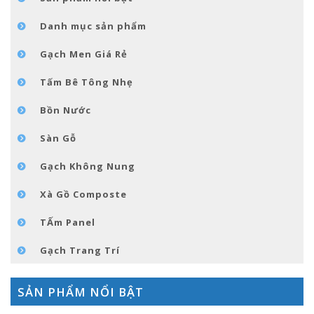
GÓC NHỎ NỘI THÁT
Danh mục sản phẩm
LIÊN HỆ
Gạch Men Giá Rẻ
Tấm Bê Tông Nhẹ
Bồn Nước
Sàn Gỗ
Gạch Không Nung
Xà Gồ Composte
TẤm Panel
Gạch Trang Trí
SẢN PHẨM NỔI BẬT