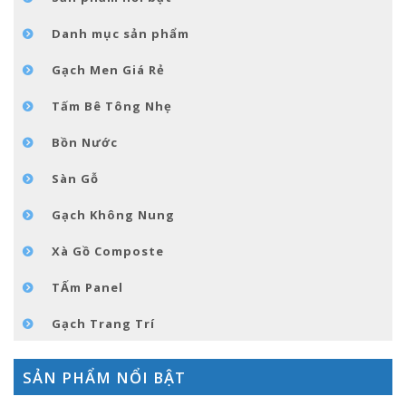
GÓC NHỎ NỘI THÁT
Danh mục sản phẩm
LIÊN HỆ
Gạch Men Giá Rẻ
Tấm Bê Tông Nhẹ
Bồn Nước
Sàn Gỗ
Gạch Không Nung
Xà Gồ Composte
TẤm Panel
Gạch Trang Trí
SẢN PHẨM NỔI BẬT