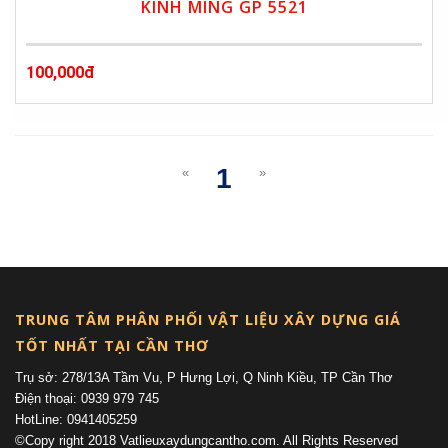
KINH MING GP 5521
100,000đ
1
«
»
(current)
TRUNG TÂM PHÂN PHỐI VẬT LIỆU XÂY DỰNG GIÁ
TỐT NHẤT TẠI CẦN THƠ
Trụ sở: 278/13A Tầm Vu, P Hưng Lợi, Q Ninh Kiều, TP Cần Thơ
Điện thoại: 0939 979 745
HotLine: 0941405259
©Copy right 2018 Vatlieuxaydungcantho.com. All Rights Reserved