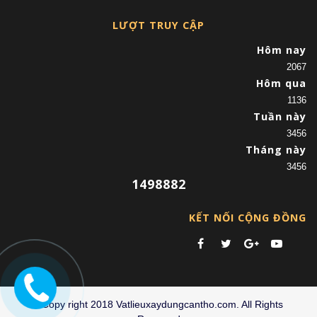
LƯỢT TRUY CẬP
Hôm nay
2067
Hôm qua
1136
Tuần này
3456
Tháng này
3456
1498882
KẾT NỐI CỘNG ĐỒNG
©Copy right 2018 Vatlieuxaydungcantho.com. All Rights