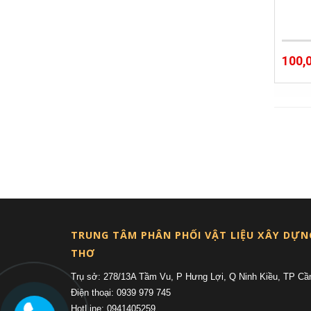
100,
TRUNG TÂM PHÂN PHỐI VẬT LIỆU XÂY DỰN
THƠ
Trụ sở: 278/13A Tầm Vu, P Hưng Lợi, Q Ninh Kiều, TP Cầ
Điện thoại: 0939 979 745
HotLine: 0941405259