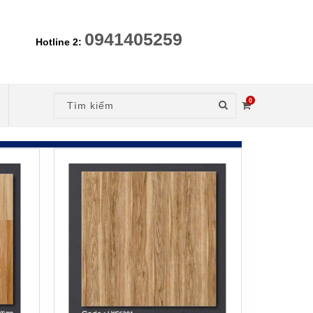
0941405259
Hotline 2:
0