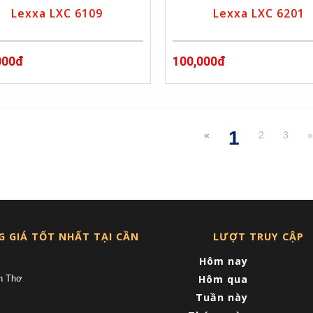
Lexxa LXC 6109
Lexxa LXC 6201
000đ
100,000đ
1
«
2
3
(current)
G GIÁ TỐT NHẤT TẠI CẦN
LƯỢT TRUY CẬP
Hôm nay
Hôm qua
n Thơ
Tuần này