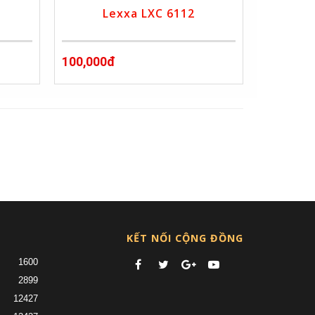
Lexxa LXC 6112
100,000đ
»
KẾT NỐI CỘNG ĐỒNG
1600
2899
12427