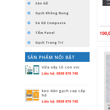
Sàn Gỗ
Gạch Không Nung
Xà Gồ Composte
TẤm Panel
100,
Gạch Trang Trí
SẢN PHẨM NỔI BẬT
Vữa xây tô con voi
Liên hệ: 0939 979 745
keo dán gạch cap cấp
hd
Liên hệ: 0939 979 745