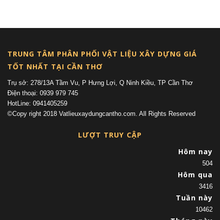
(current)
TRUNG TÂM PHÂN PHỐI VẬT LIỆU XÂY DỰNG GIÁ
TỐT NHẤT TẠI CẦN THƠ
Trụ sở: 278/13A Tầm Vu, P Hưng Lợi, Q Ninh Kiều, TP Cần Thơ
Điện thoại: 0939 979 745
HotLine: 0941405259
©Copy right 2018 Vatlieuxaydungcantho.com. All Rights Reserved
LƯỢT TRUY CẬP
Hôm nay
504
Hôm qua
3416
Tuần này
10462