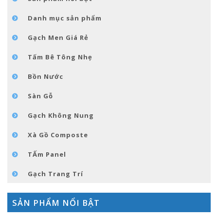
GÓC NHỎ NỘI THÁT
Danh mục sản phẩm
LIÊN HỆ
Gạch Men Giá Rẻ
Tấm Bê Tông Nhẹ
Bồn Nước
Sàn Gỗ
Gạch Không Nung
Xà Gồ Composte
TẤm Panel
Gạch Trang Trí
SẢN PHẨM NỔI BẬT