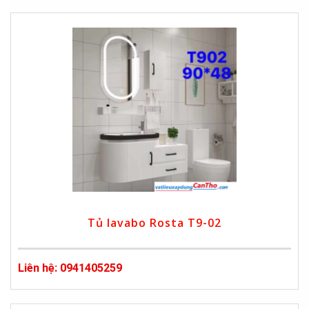
Tủ lavabo Rosta T9-02
Liên hệ: 0941405259