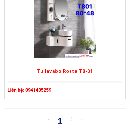
Tủ lavabo Rosta T8-01
Liên hệ: 0941405259
1
«
2
»