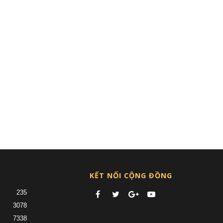
KẾT NỐI CỘNG ĐỒNG
235
3078
7338