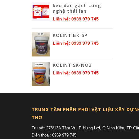
keo dán gạch công
nghệ thái lan
Liên hệ: 0939 979 745
KOLINT BK-SP
Liên hệ: 0939 979 745
KOLINT SK-NO3
Liên hệ: 0939 979 745
TRUNG TÂM PHÂN PHỐI VẬT LIỆU XÂY DỰN
THƠ
Trụ sở: 278/13A Tầm Vu, P Hưng Lợi, Q Ninh Kiều, TP Cầ
Điện thoại: 0939 979 745