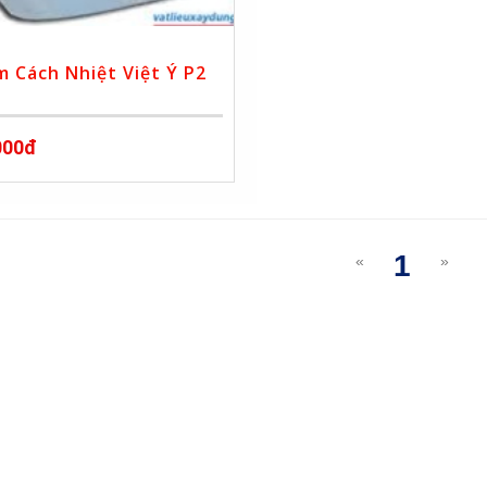
 Cách Nhiệt Việt Ý P2
000đ
1
«
»
(curre