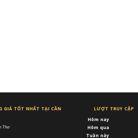
G GIÁ TỐT NHẤT TẠI CẦN
LƯỢT TRUY CẬP
Hôm nay
Hôm qua
n Thơ
Tuần này