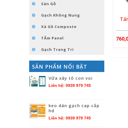
Sàn Gỗ
Gạch Không Nung
Tấm
Xà Gồ Composte
TẤm Panel
760,
Gạch Trang Trí
SẢN PHẨM NỔI BẬT
Vữa xây tô con voi
Liên hệ: 0939 979 745
keo dán gạch cap cấp
hd
Liên hệ: 0939 979 745