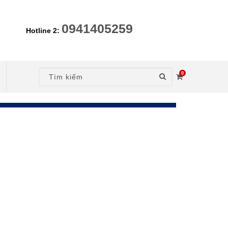
0941405259
Hotline 2:
0