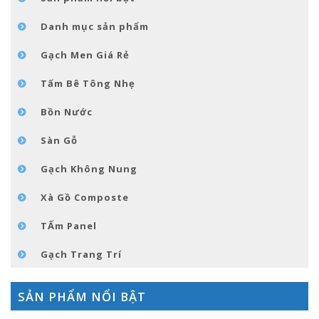
GÓC NHỎ NỘI THÁT
Danh mục sản phẩm
LIÊN HỆ
Gạch Men Giá Rẻ
Tấm Bê Tông Nhẹ
Bồn Nước
Sàn Gỗ
Gạch Không Nung
Xà Gồ Composte
TẤm Panel
Gạch Trang Trí
SẢN PHẨM NỔI BẬT