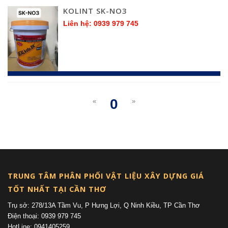
KOLINT SK-NO3
Liên hệ: 0939 979 745
0
«
»
(current)
TRUNG TÂM PHÂN PHỐI VẬT LIỆU XÂY DỰNG GIÁ
TỐT NHẤT TẠI CẦN THƠ
Trụ sở: 278/13A Tầm Vu, P Hưng Lợi, Q Ninh Kiều, TP Cần Thơ
Điện thoại: 0939 979 745
HotLine: 0941405259