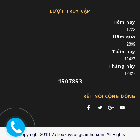
LƯỢT TRUY CẬP
Hôm nay
1722
Hôm qua
2899
Tuần này
12427
Tháng này
12427
1507853
KẾT NỐI CỘNG ĐỒNG
©Copy right 2018 Vatlieuxaydungcantho.com. All Rights