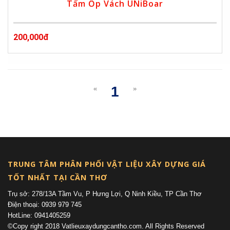
Tấm Ốp Vách UNiBoar
200,000đ
1
«
»
(current)
TRUNG TÂM PHÂN PHỐI VẬT LIỆU XÂY DỰNG GIÁ
TỐT NHẤT TẠI CẦN THƠ
Trụ sở: 278/13A Tầm Vu, P Hưng Lợi, Q Ninh Kiều, TP Cần Thơ
Điện thoại: 0939 979 745
HotLine: 0941405259
©Copy right 2018 Vatlieuxaydungcantho.com. All Rights Reserved