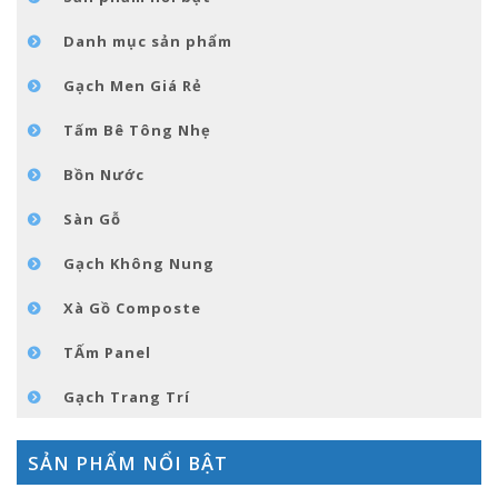
GÓC NHỎ NỘI THÁT
Danh mục sản phẩm
LIÊN HỆ
Gạch Men Giá Rẻ
Tấm Bê Tông Nhẹ
Bồn Nước
Sàn Gỗ
Gạch Không Nung
Xà Gồ Composte
TẤm Panel
Gạch Trang Trí
SẢN PHẨM NỔI BẬT