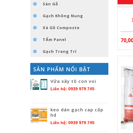
Sàn Gỗ
Gạch Không Nung
Xà Gồ Composte
TẤm Panel
70,0
Gạch Trang Trí
SẢN PHẨM NỔI BẬT
Vữa xây tô con voi
Liên hệ: 0939 979 745
keo dán gạch cap cấp
hd
Liên hệ: 0939 979 745