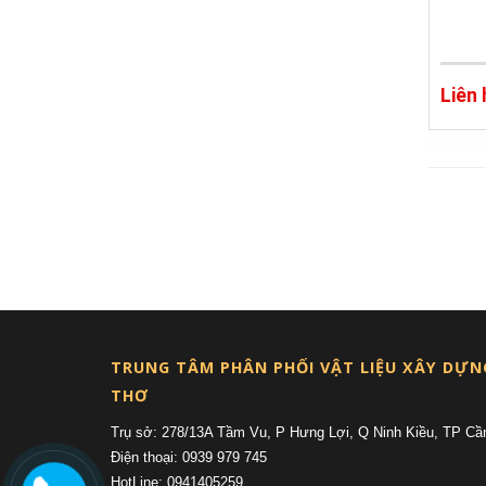
Liên
TRUNG TÂM PHÂN PHỐI VẬT LIỆU XÂY DỰN
THƠ
Trụ sở: 278/13A Tầm Vu, P Hưng Lợi, Q Ninh Kiều, TP Cầ
Điện thoại: 0939 979 745
HotLine: 0941405259