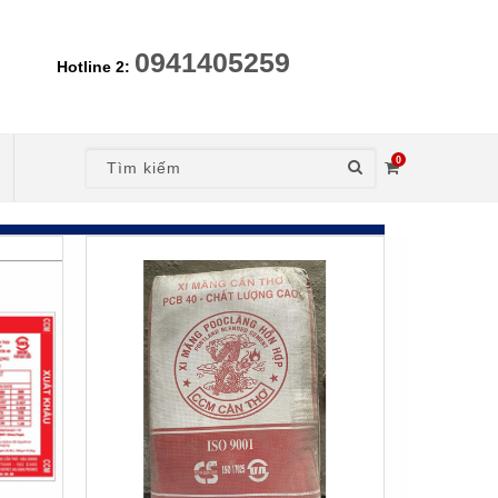
0941405259
Hotline 2:
0