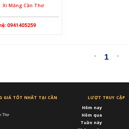
Xi Măng Cần Thơ
 hệ: 0941405259
1
«
»
(curre
G GIÁ TỐT NHẤT TẠI CẦN
LƯỢT TRUY CẬP
Hôm nay
Hôm qua
n Thơ
Tuần này