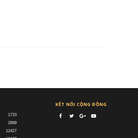
nt)
KẾT NỐI CỘNG ĐỒNG
1733
2899
12427