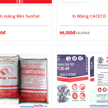
Xi măng Bền SunFat
Xi Măng CACECO
00đ
66,500đ
68,000đ