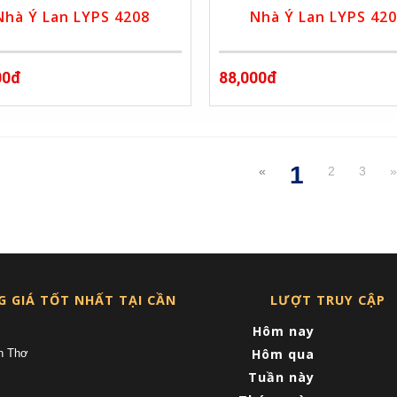
Nhà Ý Lan LYPS 4208
Nhà Ý Lan LYPS 42
00đ
88,000đ
1
«
2
3
(current)
G GIÁ TỐT NHẤT TẠI CẦN
LƯỢT TRUY CẬP
Hôm nay
Hôm qua
n Thơ
Tuần này