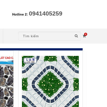
0941405259
Hotline 2:
0