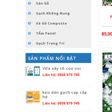
Sàn Gỗ
Gạch Không Nung
Xà Gồ Composte
TẤm Panel
85,0
Gạch Trang Trí
SẢN PHẨM NỔI BẬT
Vữa xây tô con voi
Liên hệ: 0939 979 745
keo dán gạch cap cấp
hd
Liên hệ: 0939 979 745