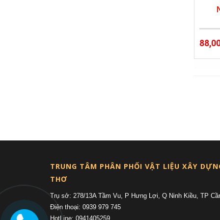
88,0
TRUNG TÂM PHÂN PHỐI VẬT LIỆU XÂY DỰN
THƠ
Trụ sở: 278/13A Tầm Vu, P Hưng Lợi, Q Ninh Kiều, TP Cầ
Điện thoại: 0939 979 745
HotLine: 0941405259