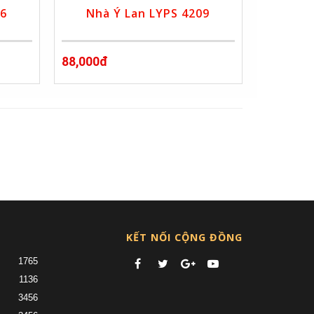
06
Nhà Ý Lan LYPS 4209
88,000đ
»
KẾT NỐI CỘNG ĐỒNG
1765
1136
3456