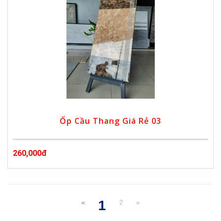
Ốp Cầu Thang Giá Rẻ 03
260,000đ
1
«
2
»