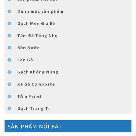
GÓC NHỎ NỘI THÁT
Danh mục sản phẩm
LIÊN HỆ
Gạch Men Giá Rẻ
Tấm Bê Tông Nhẹ
Bồn Nước
Sàn Gỗ
Gạch Không Nung
Xà Gồ Composte
TẤm Panel
Gạch Trang Trí
SẢN PHẨM NỔI BẬT