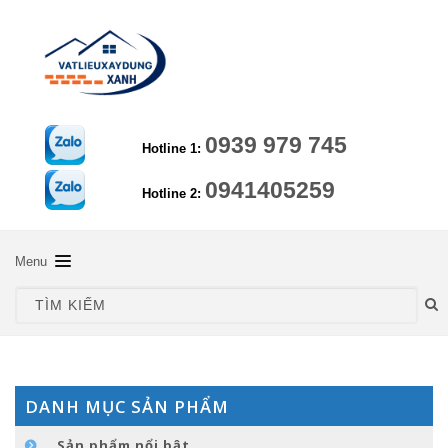
0939 979 745
Hotline 1:
0941405259
Hotline 2:
Menu
TRANG CHỦ
GIỚI THIỆU
SẢN PHẨM
DANH MỤC SẢN PHẨM
HƯỚNG DẪN KỸ THUẬT
Sản phẩm nổi bật