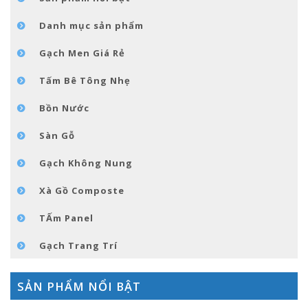
GÓC NHỎ NỘI THÁT
Danh mục sản phẩm
LIÊN HỆ
Gạch Men Giá Rẻ
Tấm Bê Tông Nhẹ
Bồn Nước
Sàn Gỗ
Gạch Không Nung
Xà Gồ Composte
TẤm Panel
Gạch Trang Trí
SẢN PHẨM NỔI BẬT