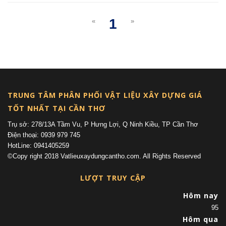
1
«
»
(current)
TRUNG TÂM PHÂN PHỐI VẬT LIỆU XÂY DỰNG GIÁ
TỐT NHẤT TẠI CẦN THƠ
Trụ sở: 278/13A Tầm Vu, P Hưng Lợi, Q Ninh Kiều, TP Cần Thơ
Điện thoại: 0939 979 745
HotLine: 0941405259
©Copy right 2018 Vatlieuxaydungcantho.com. All Rights Reserved
LƯỢT TRUY CẬP
Hôm nay
95
Hôm qua