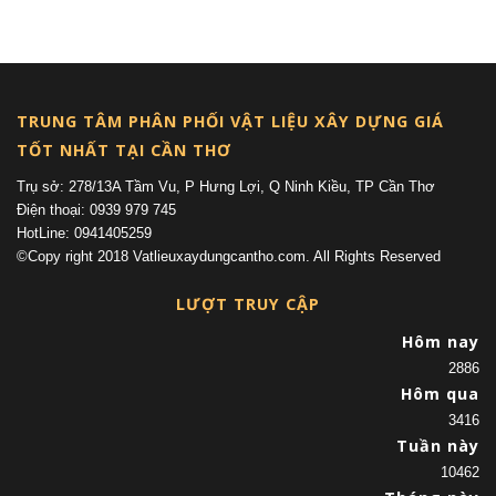
(current)
TRUNG TÂM PHÂN PHỐI VẬT LIỆU XÂY DỰNG GIÁ
TỐT NHẤT TẠI CẦN THƠ
Trụ sở: 278/13A Tầm Vu, P Hưng Lợi, Q Ninh Kiều, TP Cần Thơ
Điện thoại: 0939 979 745
HotLine: 0941405259
©Copy right 2018 Vatlieuxaydungcantho.com. All Rights Reserved
LƯỢT TRUY CẬP
Hôm nay
2886
Hôm qua
3416
Tuần này
10462