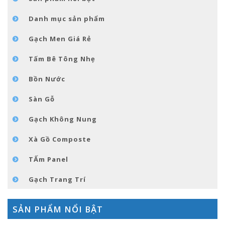
GÓC NHỎ NỘI THÁT
Danh mục sản phẩm
LIÊN HỆ
Gạch Men Giá Rẻ
Tấm Bê Tông Nhẹ
Bồn Nước
Sàn Gỗ
Gạch Không Nung
Xà Gồ Composte
TẤm Panel
Gạch Trang Trí
SẢN PHẨM NỔI BẬT