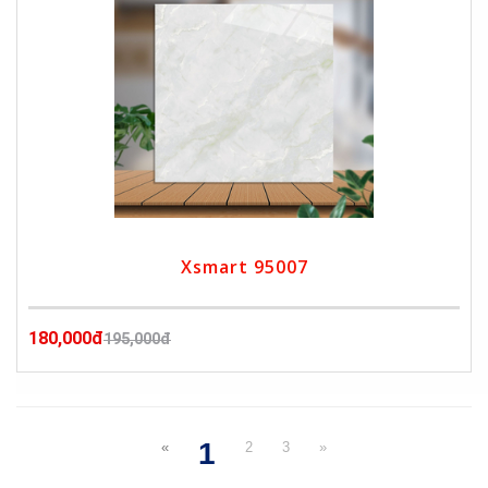
Xsmart 95007
180,000đ
195,000đ
1
«
2
3
»