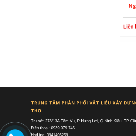
Ng
Liên
TRUNG TÂM PHÂN PHỐI VẬT LIỆU XÂY DỰN
THƠ
Trụ sở: 278/13A Tầm Vu, P Hưng Lợi, Q Ninh Kiều, TP Cầ
Điện thoại: 0939 979 745
HotLine: 0941405259