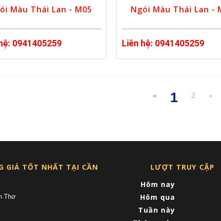
ói Màu Thái Lan - M05
Ngói Màu Thái Lan -
 hệ: 0941405259
Liên hệ: 0941405259
1
«
2
»
(current
G GIÁ TỐT NHẤT TẠI CẦN
LƯỢT TRUY CẬP
Hôm nay
Hôm qua
n Thơ
Tuần này