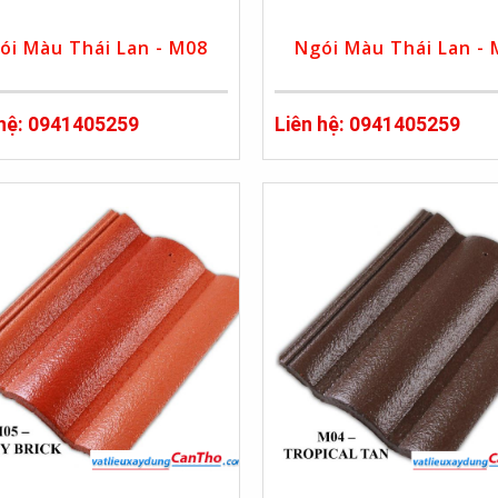
ói Màu Thái Lan - M08
Ngói Màu Thái Lan -
 hệ: 0941405259
Liên hệ: 0941405259