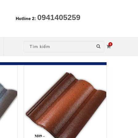
0941405259
Hotline 2:
0