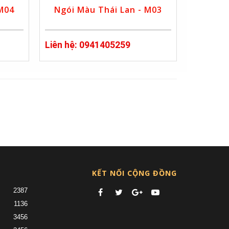
 M04
Ngói Màu Thái Lan - M03
Liên hệ: 0941405259
)
KẾT NỐI CỘNG ĐỒNG
2387
1136
3456