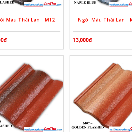
ói Màu Thái Lan - M12
Ngói Màu Thái Lan -
00đ
13,000đ