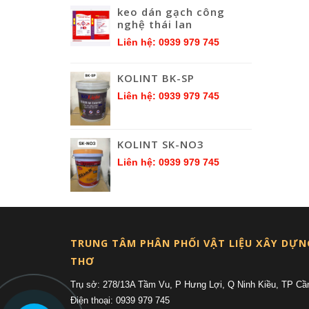
keo dán gạch công
nghệ thái lan
Liên hệ: 0939 979 745
KOLINT BK-SP
Liên hệ: 0939 979 745
KOLINT SK-NO3
Liên hệ: 0939 979 745
TRUNG TÂM PHÂN PHỐI VẬT LIỆU XÂY DỰN
THƠ
Trụ sở: 278/13A Tầm Vu, P Hưng Lợi, Q Ninh Kiều, TP Cầ
Điện thoại: 0939 979 745