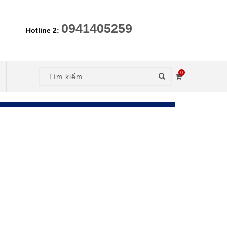
0941405259
Hotline 2:
0