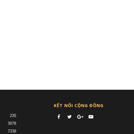
KẾT NỐI CỘNG ĐỒNG
235
3078
7338