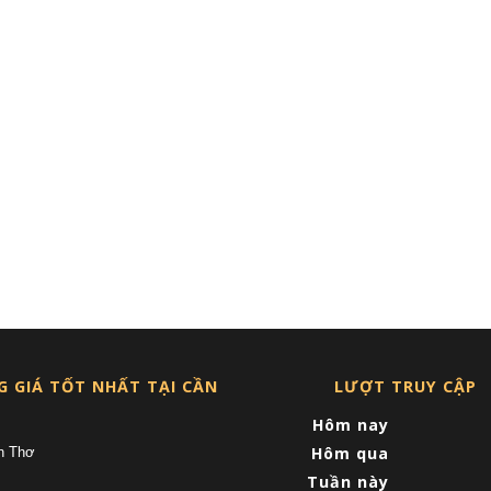
G GIÁ TỐT NHẤT TẠI CẦN
LƯỢT TRUY CẬP
Hôm nay
Hôm qua
n Thơ
Tuần này