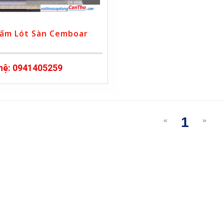
ấm Lót Sàn Cemboar
 hệ: 0941405259
1
«
»
(curre