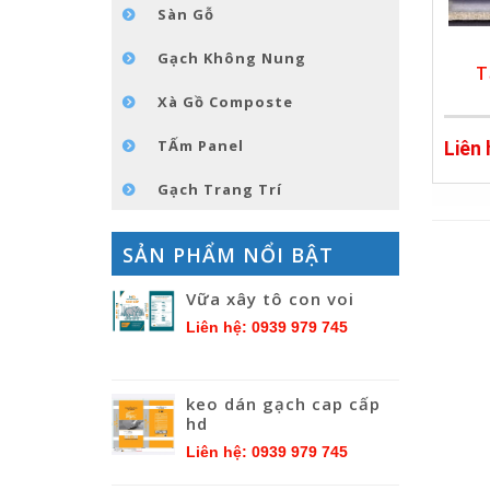
Sàn Gỗ
Gạch Không Nung
T
Xà Gồ Composte
TẤm Panel
Liên
Gạch Trang Trí
SẢN PHẨM NỔI BẬT
Vữa xây tô con voi
Liên hệ: 0939 979 745
keo dán gạch cap cấp
hd
Liên hệ: 0939 979 745