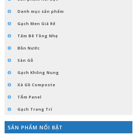
GÓC NHỎ NỘI THÁT
Danh mục sản phẩm
LIÊN HỆ
Gạch Men Giá Rẻ
Tấm Bê Tông Nhẹ
Bồn Nước
Sàn Gỗ
Gạch Không Nung
Xà Gồ Composte
TẤm Panel
Gạch Trang Trí
SẢN PHẨM NỔI BẬT