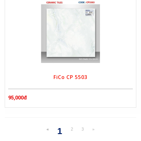
FiCo CP 5503
95,000đ
1
«
2
3
»