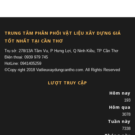
(current)
TRUNG TÂM PHÂN PHỐI VẬT LIỆU XÂY DỰNG GIÁ
TỐT NHẤT TẠI CẦN THƠ
Trụ sở: 278/13A Tầm Vu, P Hưng Lợi, Q Ninh Kiều, TP Cần Thơ
Điện thoại: 0939 979 745
HotLine: 0941405259
©Copy right 2018 Vatlieuxaydungcantho.com. All Rights Reserved
LƯỢT TRUY CẬP
Hôm nay
193
Hôm qua
3078
Tuần này
7338