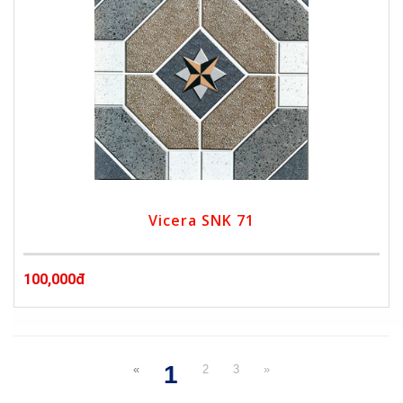
Vicera SNK 71
100,000đ
1
«
2
3
»