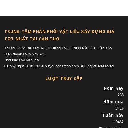
(current)
TRUNG TÂM PHÂN PHỐI VẬT LIỆU XÂY DỰNG GIÁ
TỐT NHẤT TẠI CẦN THƠ
Trụ sở: 278/13A Tầm Vu, P Hưng Lợi, Q Ninh Kiều, TP Cần Thơ
Điện thoại: 0939 979 745
HotLine: 0941405259
©Copy right 2018 Vatlieuxaydungcantho.com. All Rights Reserved
LƯỢT TRUY CẬP
Hôm nay
238
Hôm qua
3416
Tuần này
10462