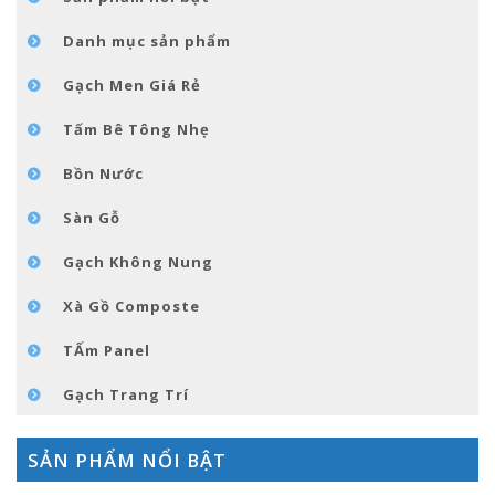
GÓC NHỎ NỘI THÁT
Danh mục sản phẩm
LIÊN HỆ
Gạch Men Giá Rẻ
Tấm Bê Tông Nhẹ
Bồn Nước
Sàn Gỗ
Gạch Không Nung
Xà Gồ Composte
TẤm Panel
Gạch Trang Trí
SẢN PHẨM NỔI BẬT