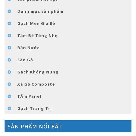
GÓC NHỎ NỘI THÁT
Danh mục sản phẩm
LIÊN HỆ
Gạch Men Giá Rẻ
Tấm Bê Tông Nhẹ
Bồn Nước
Sàn Gỗ
Gạch Không Nung
Xà Gồ Composte
TẤm Panel
Gạch Trang Trí
SẢN PHẨM NỔI BẬT