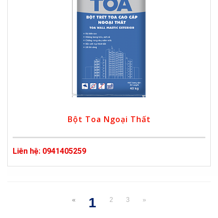
Bột Toa Ngoại Thất
Liên hệ: 0941405259
1
«
2
3
»