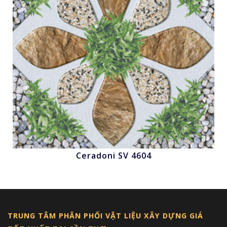
Ceradoni SV 4604
Nhấn để xem
TRUNG TÂM PHÂN PHỐI VẬT LIỆU XÂY DỰNG GIÁ