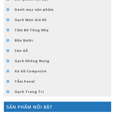
GÓC NHỎ NỘI THÁT
Danh mục sản phẩm
LIÊN HỆ
Gạch Men Giá Rẻ
Tấm Bê Tông Nhẹ
Bồn Nước
Sàn Gỗ
Gạch Không Nung
Xà Gồ Composte
TẤm Panel
Gạch Trang Trí
SẢN PHẨM NỔI BẬT