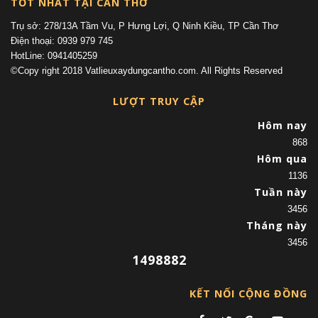
TỐT NHẤT TẠI CẦN THƠ
Trụ sở: 278/13A Tầm Vu, P Hưng Lợi, Q Ninh Kiều, TP Cần Thơ
Điện thoại: 0939 979 745
HotLine: 0941405259
©Copy right 2018 Vatlieuxaydungcantho.com. All Rights Reserved
LƯỢT TRUY CẬP
Hôm nay
868
Hôm qua
1136
Tuần này
3456
Tháng này
3456
1498882
KẾT NỐI CỘNG ĐỒNG