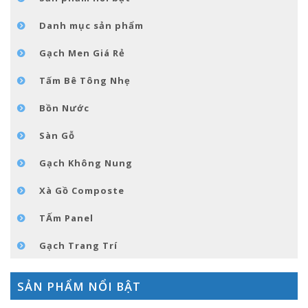
GÓC NHỎ NỘI THÁT
Danh mục sản phẩm
LIÊN HỆ
Gạch Men Giá Rẻ
Tấm Bê Tông Nhẹ
Bồn Nước
Sàn Gỗ
Gạch Không Nung
Xà Gồ Composte
TẤm Panel
Gạch Trang Trí
SẢN PHẨM NỔI BẬT